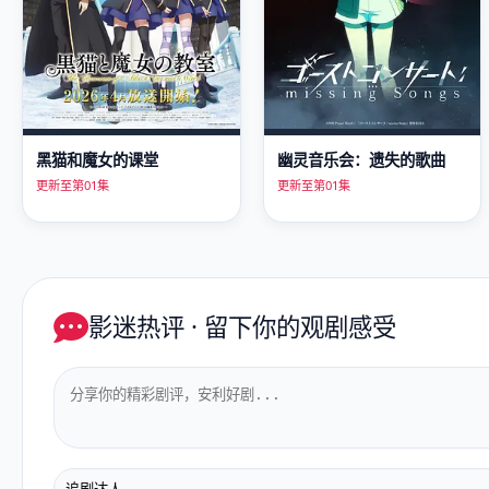
黑猫和魔女的课堂
幽灵音乐会：遗失的歌曲
更新至第01集
更新至第01集
影迷热评 · 留下你的观剧感受