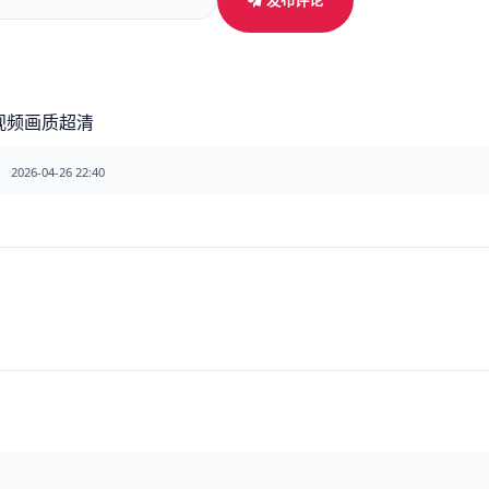
发布评论
视频画质超清
2026-04-26 22:40