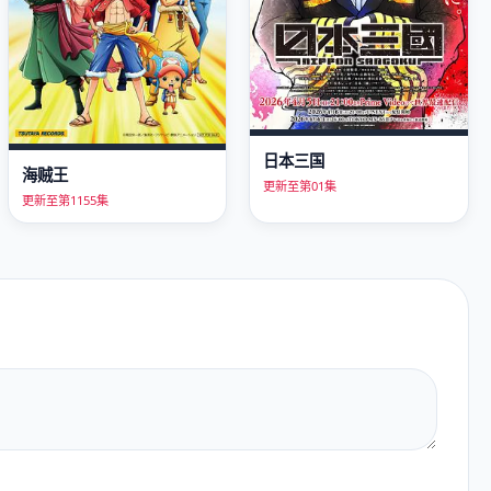
日本三国
海贼王
更新至第01集
更新至第1155集