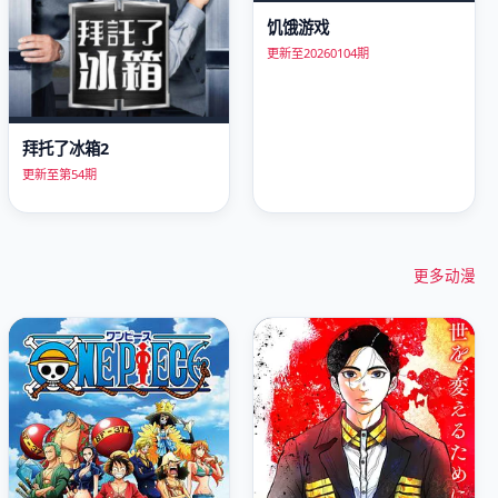
饥饿游戏
更新至20260104期
拜托了冰箱2
更新至第54期
更多动漫